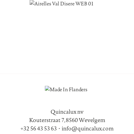
Quincalux nv
Kouterstraat 7, 8560 Wevelgem
+32 56 43 53 63
•
info@quincalux.com