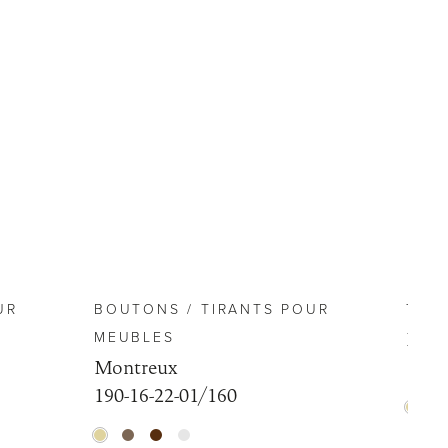
UR
BOUTONS / TIRANTS POUR
TIR
MEUBLES
Mont
Montreux
190-
190-16-22-01/160