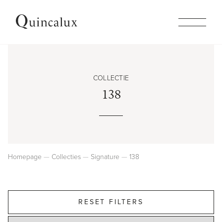
Collections
COLLECTIE
Produits
138
Inspiration
Patines
Homepage
Collecties
Signature
138
Société
RESET FILTERS