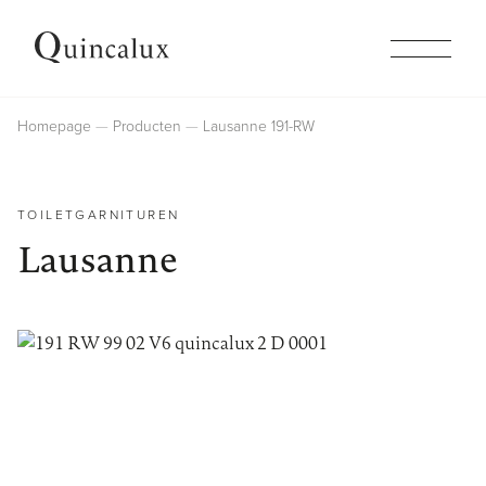
Collecties
Homepage
Producten
Lausanne 191-RW
Producten
TOILETGARNITUREN
Lausanne
Inspiratie
Afwerkingen
Bedrijf