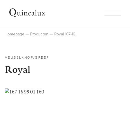
Collecties
Homepage
Producten
Royal 167-16
Producten
MEUBELKNOP/GREEP
Royal
Inspiratie
Afwerkingen
Bedrijf